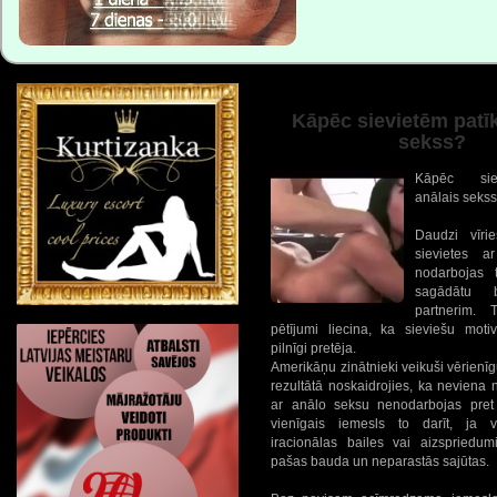
Kāpēc sievietēm patīk
sekss?
Kāpēc sie
anālais seks
Daudzi vīri
sievietes a
nodarbojas t
sagādātu 
partnerim. 
pētījumi liecina, ka sieviešu motivā
pilnīgi pretēja.
Amerikāņu zinātnieki veikuši vērienīg
rezultātā noskaidrojies, ka neviena 
ar anālo seksu nenodarbojas pret
vienīgais iemesls to darīt, ja v
iracionālas bailes vai aizspriedumi
pašas bauda un neparastās sajūtas.