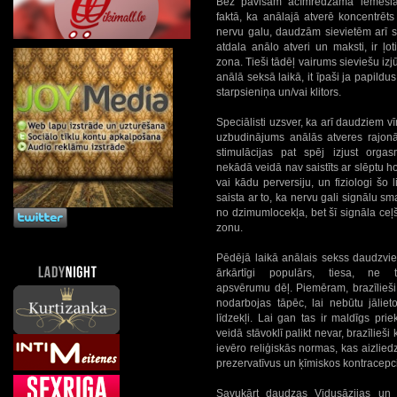
Bez pavisam acīmredzama iemesla
faktā, ka anālajā atverē koncentrēt
nervu galu, daudzām sievietēm arī s
atdala anālo atveri un maksti, ir ļot
zona. Tieši tādēļ vairums sieviešu iz
anālā seksā laikā, it īpaši ja papildus
starpsieniņa un/vai klitors.
Speciālisti uzsver, ka arī daudziem vīr
uzbudinājums anālās atveres rajonā
stimulācijas pat spēj izjust orgas
nekādā veidā nav saistīts ar slēptu
vai kādu perversiju, un fiziologi šo 
saista ar to, ka nervu gali signālu
no dzimumlocekļa, bet šī signāla ceļš
zonu.
Pēdējā laikā anālais sekss daudzvie
ārkārtīgi populārs, tiesa, ne 
apsvērumu dēļ. Piemēram, brazīlieši
nodarbojas tāpēc, lai nebūtu jāliet
līdzekļi. Lai gan tas ir maldīgs prie
veidā stāvoklī palikt nevar, brazīlieši 
ievēro reliģiskās normas, kas aizlied
prezervatīvus un ķīmiskos kontracepci
Savukārt daudzas Vidusāzijas un