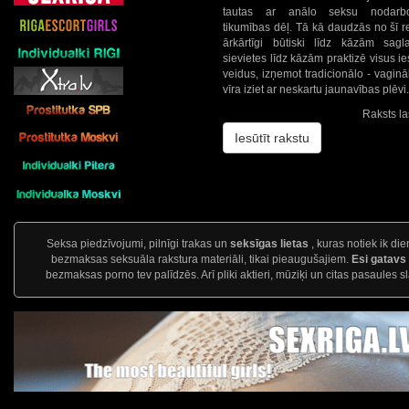
tautas ar anālo seksu nodarbo
tikumības dēļ. Tā kā daudzās no šī re
ārkārtīgi būtiski līdz kāzām sagl
sievietes līdz kāzām praktizē visus 
veidus, izņemot tradicionālo - vaginā
vīra iziet ar neskartu jaunavības plēvi
Raksts la
Iesūtīt rakstu
Seksa piedzīvojumi, pilnīgi trakas un
seksīgas lietas
, kuras notiek ik die
bezmaksas seksuāla rakstura materiāli, tikai pieaugušajiem.
Esi gatav
bezmaksas porno tev palīdzēs. Arī pliki aktieri, mūziķi un citas pasaules s