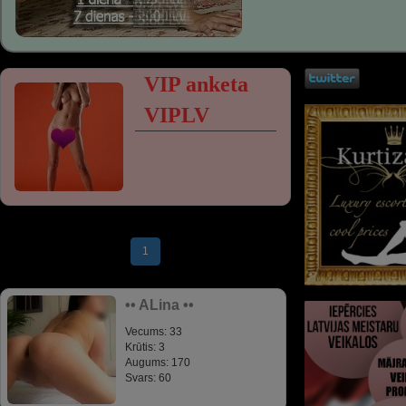
VIP anketa
VIPLV
1
•• ALina ••
Vecums: 33
Krūtis: 3
Augums: 170
Svars: 60