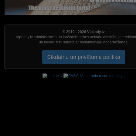
© 2010 - 2026 VipLady.lv
VipLady.lv administrācija un īpašnieki nenes nekādu atbildību par reklā
un nekādi nav saistīta ar reklāmdevēju nodarbošanos.
Sīkdatņu un privātuma politika