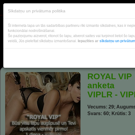
VIPLADY
Sīkdatņu un privātuma politika
Šī interneta lapa un tās sadarbības partneru rīki izmanto sīkdatnes, kas ir ne
funkcionālai nodrošināšanai.
Šo paziņojumu aizverot, ritonot šo lapu, atverot saites vai turpinot lietot šo la
veidā, Jūs piekrītat sīkdatņu izmantošanai.
Iepazīties ar
sīkdatņu un privātum
ROYAL VIP
anketa
VIPLR - VI
Vecums: 29; Augums
Svars: 60; Krūtis: 3