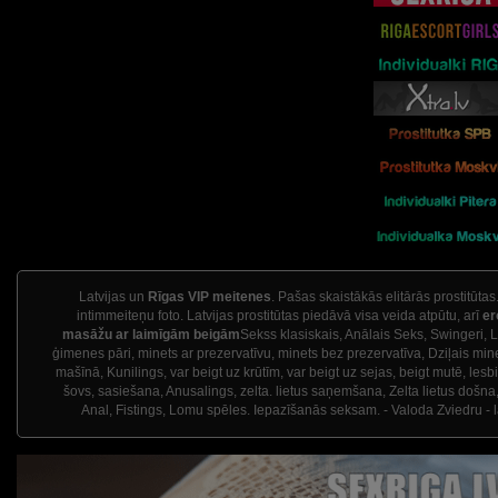
Latvijas un
Rīgas VIP meitenes
. Pašas skaistākās elitārās prostitūtas
intimmeiteņu foto. Latvijas prostitūtas piedāvā visa veida atpūtu, arī
er
masāžu ar laimīgām beigām
Sekss klasiskais, Anālais Seks, Swingeri, 
ģimenes pāri, minets ar prezervatīvu, minets bez prezervatīva, Dziļais min
mašīnā, Kunilings, var beigt uz krūtīm, var beigt uz sejas, beigt mutē, lesb
šovs, sasiešana, Anusalings, zelta. lietus saņemšana, Zelta lietus došna,
Anal, Fistings, Lomu spēles. Iepazīšanās seksam. - Valoda Zviedru - 