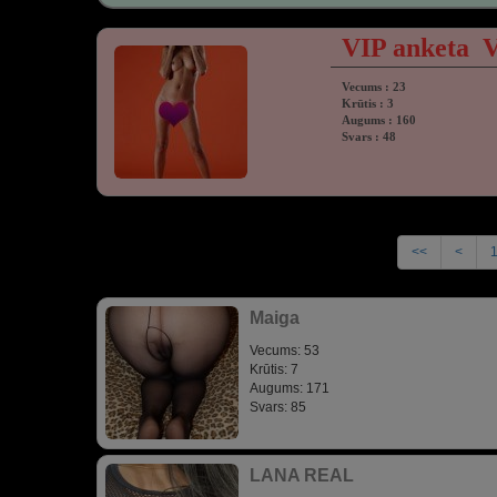
VIP anketa
Vecums : 23
Krūtis : 3
Augums : 160
Svars : 48
<<
<
Maiga
Vecums: 53
Krūtis: 7
Augums: 171
Svars: 85
LANA REAL