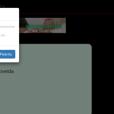
TI
funkcionālai
, Jūs
Piekrītu
pveida