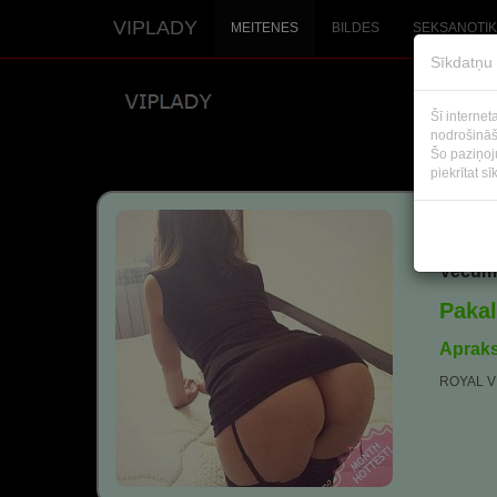
VIPLADY
MEITENES
BILDES
SEKSANOTIK
Sīkdatņu 
Šī internet
nodrošināš
Šo paziņoju
piekrītat s
Vikt
Vecums
Paka
Apraks
ROYAL VIP