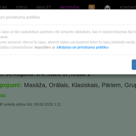
UMI
TOP10
MEKLĒT
MEITENĒM
KONTAK
un privātuma politika
Latviešu
a lapa un tās sadarbības partneru rīki izmanto sīkdatnes, kas ir nepieciešamas tās 
Русский
anai.
mu aizverot, ritonot šo lapu, atverot saites vai turpinot lietot šo lapu jebkādā veidā
English
īkdatņu izmantošanai.
Iepazīties ar
sīkdatņu un privātuma politiku
orija
|
+371 2570 1602
: 34; Augums: 174; Svars: 67; Krūtis: 2
lpojumi:
Masāža, Orālais, Klasiskais, Pāriem, Gru
ts:
 anketa aktīva līdz: 08.08.2026 1:11