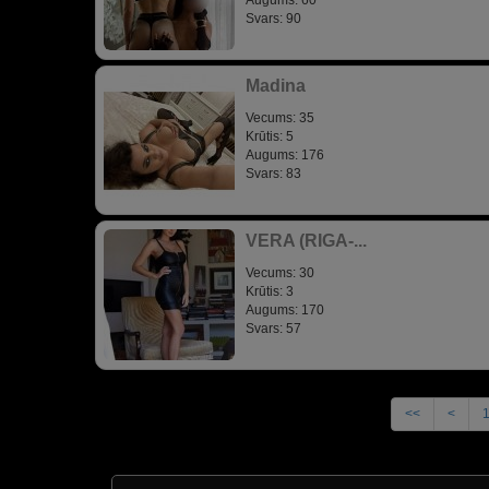
Augums: 60
Svars: 90
Madina
Vecums: 35
Krūtis: 5
Augums: 176
Svars: 83
VERA (RIGA-...
Vecums: 30
Krūtis: 3
Augums: 170
Svars: 57
<<
<