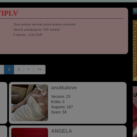
VIPLV
Tava anketa vienmēr pirmā anketu sarakstā!
Abonē pakalpojumu “VIP anketa”
5 dienas - 4.90 EUR
1
2
3
>
>>
anutkalove
Vecums: 23
Krūtis: 3
Augums: 167
Svars: 56
ANGELA