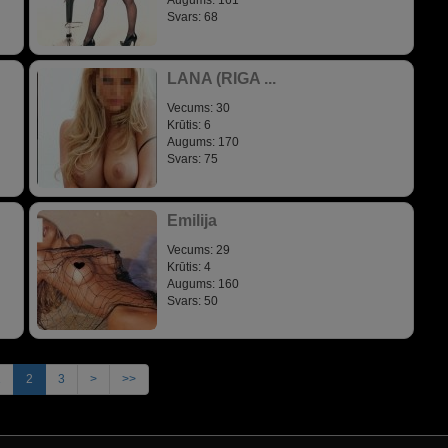
Augums: 161
Svars: 68
LANA (RIGA ...
Vecums: 30
Krūtis: 6
Augums: 170
Svars: 75
Emilija
Vecums: 29
Krūtis: 4
Augums: 160
Svars: 50
1
2
3
>
>>