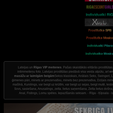
Latvijas un
Rīgas VIP meitenes
. Pašas skaistākās elitārās prostitūtas
intimmeiteņu foto. Latvijas prostitūtas piedāvā visa veida atpūtu, arī
er
masāžu ar laimīgām beigām
Sekss klasiskais, Anālais Seks, Swingeri, 
ģimenes pāri, minets ar prezervatīvu, minets bez prezervatīva, Dziļais min
mašīnā, Kunilings, var beigt uz krūtīm, var beigt uz sejas, beigt mutē, lesb
šovs, sasiešana, Anusalings, zelta. lietus saņemšana, Zelta lietus došna,
Anal, Fistings, Lomu spēles. Iepazīšanās seksam. - Rīga - Ķīpsala - l