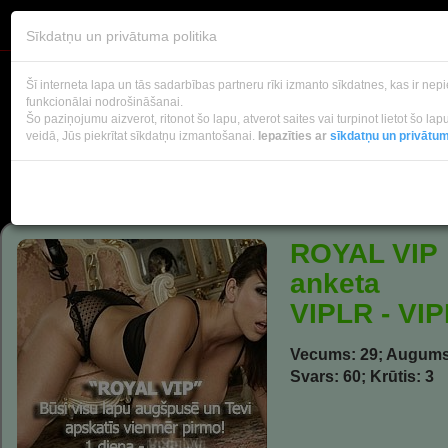
VIPLADY
Sīkdatņu un privātuma politika
Šī interneta lapa un tās sadarbības partneru rīki izmanto sīkdatnes, kas ir ne
funkcionālai nodrošināšanai.
Šo paziņojumu aizverot, ritonot šo lapu, atverot saites vai turpinot lietot šo la
veidā, Jūs piekrītat sīkdatņu izmantošanai.
Iepazīties ar
sīkdatņu un privātum
ROYAL VIP
anketa
VIPLR - VI
Vecums: 29; Augums
Svars: 60; Krūtis: 3