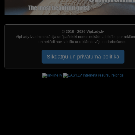
© 2010 - 2026 VipLady.lv
VipLady.lv administrācija un īpašnieki nenes nekādu atbildību par reklā
un nekādi nav saistīta ar reklāmdevēju nodarbošanos.
Sīkdatņu un privātuma politika